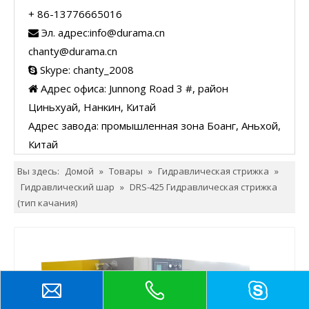
+ 86-13776665016
Эл. адрес:
info@durama.cn

chanty@durama.cn
Skype: chanty_2008

Адрес офиса: Junnong Road 3 #, район

Циньхуай, Нанкин, Китай
Адрес завода: промышленная зона Боанг, Аньхой,
Китай
Вы здесь:
Домой
»
Товары
»
Гидравлическая стрижка
»
Гидравлический шар
»
DRS-425 Гидравлическая стрижка
(тип качания)
Поделиться с:
DRS-425 Гидравлическая стрижка (тип
качания)
DURAMA Гидравлический резак DRS-425, подходит для