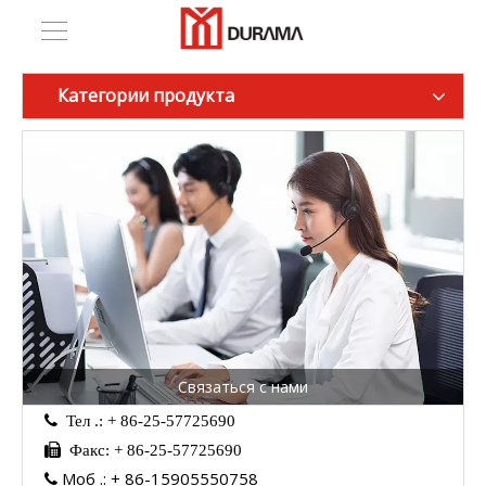
Категории продукта
Связаться с нами
 Тел .: + 86-25-57725690

Факс: + 86-25-57725690
Моб .: + 86-15905550758
